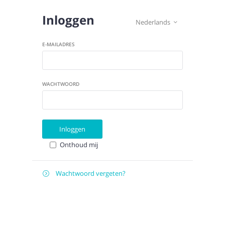
Inloggen
Nederlands

E-MAILADRES
WACHTWOORD
Inloggen
Onthoud mij
Wachtwoord vergeten?

E-
Verstuur instructies
MAILADRES