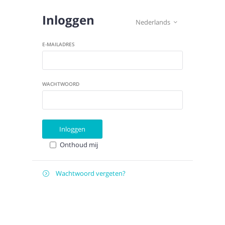
Inloggen
Nederlands

E-MAILADRES
WACHTWOORD
Inloggen
Onthoud mij
Wachtwoord vergeten?

E-
Verstuur instructies
MAILADRES