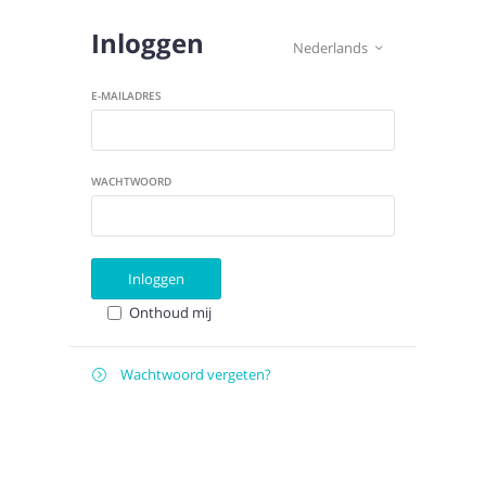
Inloggen
Nederlands

E-MAILADRES
WACHTWOORD
Inloggen
Onthoud mij
Wachtwoord vergeten?

E-
Verstuur instructies
MAILADRES